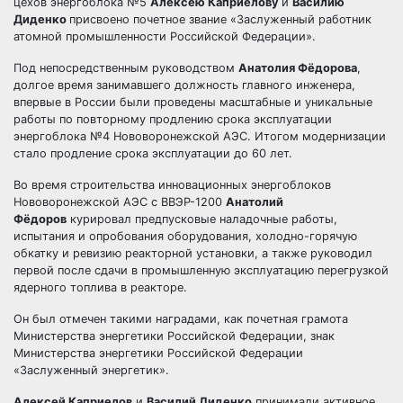
цехов энергоблока №5
Алексею Каприелову
и
Василию
Диденко
присвоено почетное звание «Заслуженный работник
атомной промышленности Российской Федерации».
Под непосредственным руководством
Анатолия Фёдорова
,
долгое время занимавшего должность главного инженера,
впервые в России были проведены масштабные и уникальные
работы по повторному продлению срока эксплуатации
энергоблока №4 Нововоронежской АЭС. Итогом модернизации
стало продление срока эксплуатации до 60 лет.
Во время строительства инновационных энергоблоков
Нововоронежской АЭС с ВВЭР-1200
Анатолий
Фёдоров
курировал предпусковые наладочные работы,
испытания и опробования оборудования, холодно-горячую
обкатку и ревизию реакторной установки, а также руководил
первой после сдачи в промышленную эксплуатацию перегрузкой
ядерного топлива в реакторе.
Он был отмечен такими наградами, как почетная грамота
Министерства энергетики Российской Федерации, знак
Министерства энергетики Российской Федерации
«Заслуженный энергетик».
Алексей Каприелов
и
Василий Диденко
принимали активное