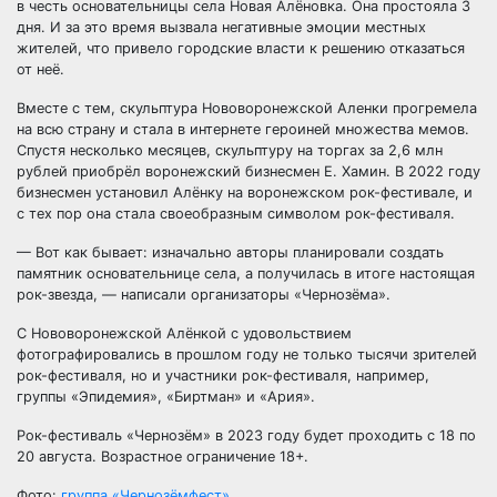
в честь основательницы села Новая Алёновка. Она простояла 3
дня. И за это время вызвала негативные эмоции местных
жителей, что привело городские власти к решению отказаться
от неё.
Вместе с тем, скульптура Нововоронежской Аленки прогремела
на всю страну и стала в интернете героиней множества мемов.
Спустя несколько месяцев, скульптуру на торгах за 2,6 млн
рублей приобрёл воронежский бизнесмен Е. Хамин. В 2022 году
бизнесмен установил Алёнку на воронежском рок-фестивале, и
с тех пор она стала своеобразным символом рок-фестиваля.
— Вот как бывает: изначально авторы планировали создать
памятник основательнице села, а получилась в итоге настоящая
рок-звезда, — написали организаторы «Чернозёма».
С Нововоронежской Алёнкой с удовольствием
фотографировались в прошлом году не только тысячи зрителей
рок-фестиваля, но и участники рок-фестиваля, например,
группы «Эпидемия», «Биртман» и «Ария».
Рок-фестиваль «Чернозём» в 2023 году будет проходить с 18 по
20 августа. Возрастное ограничение 18+.
Фото:
группа «Чернозёмфест»