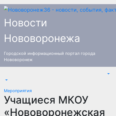
Перейти
к
содержимому
Новости
Нововоронежа
Городской информационный портал города
Нововоронеж
Мероприятия
Учащиеся МКОУ
«Нововоронежская