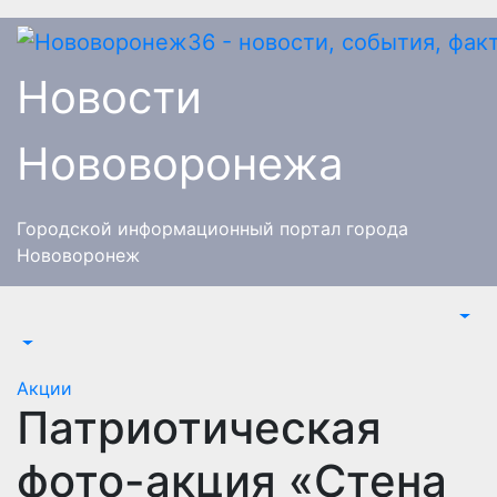
Перейти
к
содержимому
Новости
Нововоронежа
Городской информационный портал города
Нововоронеж
Акции
Патриотическая
фото-акция «Стена