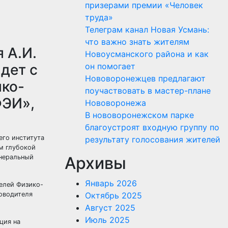
призерами премии «Человек
труда»
Телеграм канал Новая Усмань:
что важно знать жителям
 А.И.
Новоусманского района и как
дет с
он помогает
Нововоронежцев предлагают
ико-
поучаствовать в мастер-плане
ФЭИ»,
Нововоронежа
В нововоронежском парке
благоустроят входную группу по
его института
результату голосования жителей
м глубокой
енеральный
Архивы
Январь 2026
телей Физико-
ководителя
Октябрь 2025
Август 2025
Июль 2025
ция на