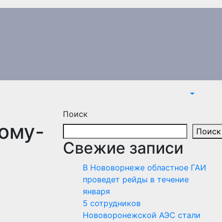
Поиск
ому-
Поиск
Свежие записи
В Нововорнеже областное ГАИ
проведет рейды в течение
января
5 сотрудников
Нововоронежской АЭС стали