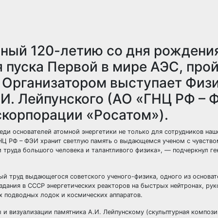
ный 120-летию со дня рождения
 пуска Первой в мире АЭС, прой
а. Организатором выступает Физ
.И. Лейпунского (АО «ГНЦ РФ – 
скорпорации «Росатом»).
ди основателей атомной энергетики не только для сотрудников наш
ГНЦ РФ – ФЭИ хранит светлую память о выдающемся ученом с чувство
труда большого человека и талантливого физика», — подчеркнул г
ый труд выдающегося советского ученого-физика, одного из основа
здания в СССР энергетических реакторов на быстрых нейтронах, ру
х подводных лодок и космических аппаратов.
 и визуализации памятника А.И. Лейпунскому (скульптурная компози