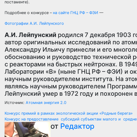
постаменте).
Подробнее о конкурсе –
на сайте ГНЦ РФ – ФЭИ
—
Фотографии А.И. Лейпунского
А.И. Лейпунский
родился 7 декабря 1903 г
автор оригинальных исследований по атом
Александру Ильичу принесли и его многол
обоснованию и руководство технической р
с реакторами на быстрых нейтронах. В 194
Лаборатории «В» (ныне ГНЦ РФ – ФЭИ) и око
научным руководителем института. На это
являясь научным руководителем Программ
Лейпунский умер в 1972 году и похоронен в
Источник:
Атомная энергия 2.0
Навигация
Конкурс премий в рамках экологической акции «Родные берега»
Конкурс на предоставление субсидий субъектам малого и средне
по
от
Редактор