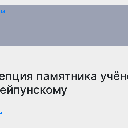
епция памятника учён
Лейпунскому
и