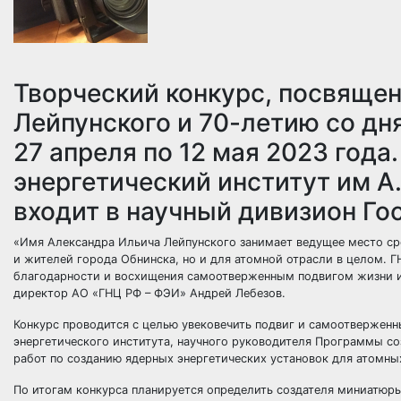
Творческий конкурс, посвящен
Лейпунского и 70-летию со дня
27 апреля по 12 мая 2023 год
энергетический институт им А
входит в научный дивизион Го
«Имя Александра Ильича Лейпунского занимает ведущее место сре
и жителей города Обнинска, но и для атомной отрасли в целом. 
благодарности и восхищения самоотверженным подвигом жизни и 
директор АО «ГНЦ РФ – ФЭИ» Андрей Лебезов.
Конкурс проводится с целью увековечить подвиг и самоотверженн
энергетического института, научного руководителя Программы со
работ по созданию ядерных энергетических установок для атомны
По итогам конкурса планируется определить создателя миниатюры