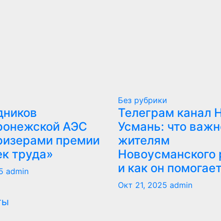
Без рубрики
дников
Телеграм канал 
ронежской АЭС
Усмань: что важн
ризерами премии
жителям
ек труда»
Новоусманского 
и как он помогае
5
admin
Окт 21, 2025
admin