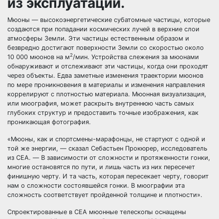
из эксплуатации.
Мюоны — высокоэнергетические субатомные частицы, которые
создаются при попадании космических лучей в верхние слои
атмосферы Земли. Эти частицы естественным образом и
безвредно достигают поверхности Земли со скоростью около
2
10 000 мюонов на м
/мин. Устройства слежения за мюонами
обнаруживают и отслеживают эти частицы, когда они проходят
через объекты. Едва заметные изменения траектории мюонов
по мере проникновения в материалы и изменения направления
коррелируют с плотностью материала. Мюонная визуализация,
или мюография, может раскрыть внутреннюю часть самых
глубоких структур и предоставить точные изображения, как
проникающая фотография.
«Мюоны, как и спортсмены-марафонцы, не стартуют с одной и
той же энергии, — сказал Себастьен Прокюрер, исследователь
из CEA. — В зависимости от сложности и протяжен­ности гонки,
многие остановятся по пути, и лишь часть из них пересечет
финишную черту. И та часть, которая пересекает черту, говорит
нам о сложности состоявшейся гонки. В мюографии эта
сложность соответствует пройденной толщине и плотности».
Спроектированные в CEA мюонные телескопы оснащены