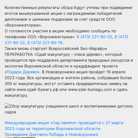
Количественные результаты сбора будут учтены при подведении
итогов вышеуказанной акции с награждением победителей
дипломами и ценными подарками за счет средств ООО
«Воронежвторма».
О готовности участия в акции необходимо сообщить по
телефонам ООО «Воронежвторма»:
8 (473) 221-80-25
,
8 (473)
221-80-22
,
8 (473) 221-80-19
.
Также вновь стартует Всероссийский Эко-Марафон
ПЕРЕРАБОТКА «Сдай макулатуру – спаси дерево», который
проводится при поддержке департамента природных ресурсов и
экологии Воронежской области и краудфандинг проекта
«
Подари Дерево
». В Нововоронеже акция пройдет 19 апреля
2023 года. Все организации и жители района, собравшие более
300 кг макулатуры, могут оставить предварительно заявку на
сайте www.сдай-бумагу.рф или www.sdai-bumagu.com и сдать
макулатуру.
Навигация
Международная акция «Сад памяти» проводится с 27 марта
2023 года на территории Воронежской области
по
Проведение Диктанта Победы в Нововоронеже