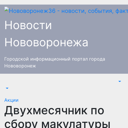
Перейти
к
содержимому
Новости
Нововоронежа
Городской информационный портал города
Нововоронеж
Акции
Двухмесячник по
сбору макулатуры