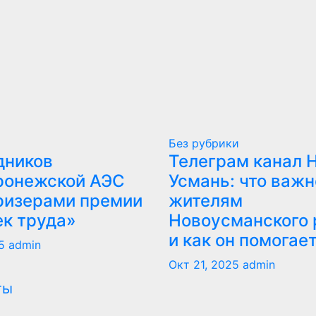
Без рубрики
дников
Телеграм канал 
ронежской АЭС
Усмань: что важн
ризерами премии
жителям
ек труда»
Новоусманского 
и как он помогае
5
admin
Окт 21, 2025
admin