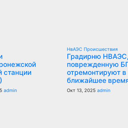
НвАЭС
Происшествия
и
Градирню НВАЭС
ронежской
поврежденную Б
й станции
отремонтируют в
)
ближайшее врем
5
admin
Окт 13, 2025
admin