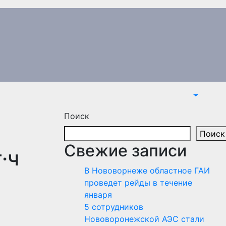
Поиск
Поиск
Свежие записи
·ч
В Нововорнеже областное ГАИ
проведет рейды в течение
января
5 сотрудников
Нововоронежской АЭС стали