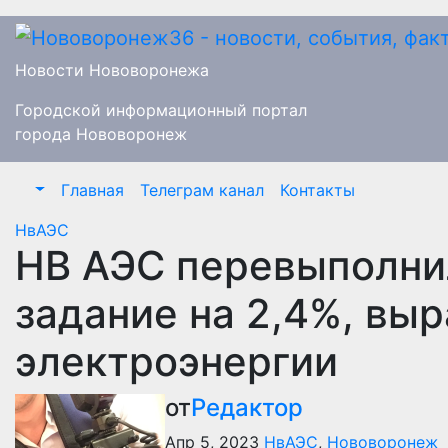
Перейти
к
содержимому
Новости Нововоронежа
Городской информационный портал
города Нововоронеж
Главная
Телеграм канал
Контакты
НвАЭС
НВ АЭС перевыполни
задание на 2,4%, выр
электроэнергии
от
Редактор
Апр 5, 2023
НвАЭС
,
Нововоронеж