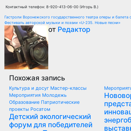
Контактный телефон: 8-920-413-06-00 (Игорь В.)
Навигация
Гастроли Воронежского государственного театра оперы и балета с
Фестиваль авторской музыки и поэзии «U-235. Новые песни»
по
от
Редактор
записям
Похожая запись
Культура и досуг
Мастер-классы
Мероприя
Новово
Мероприятия
Молодежь
Образование
Патриотические
предст
проекты
Росатом
иннова
Детский экологический
энергоб
форум для победителей
выстав