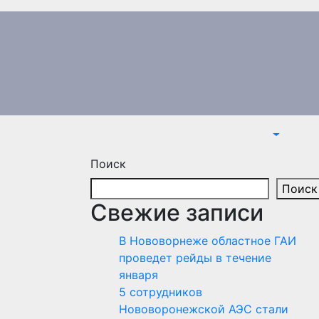
Поиск
Поиск
Свежие записи
В Нововорнеже областное ГАИ
проведет рейды в течение
января
5 сотрудников
Нововоронежской АЭС стали