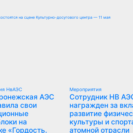
остоятся на сцене Культурно-досугового центра — 11 мая
тия
НвАЭС
Мероприятия
ронежская АЭС
Сотрудник НВ АЭ
авила свои
награжден за вкл
ционные
развитие физичес
локи на
культуры и спорт
ке «Гордость.
атомной отрасли