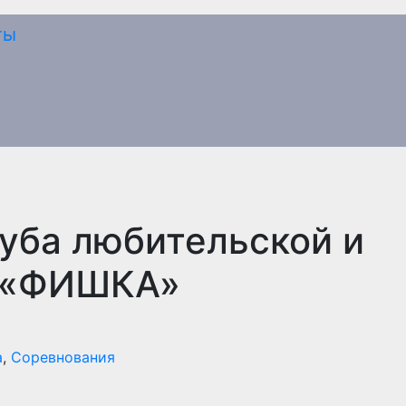
луба любительской и
и «ФИШКА»
а
,
Соревнования