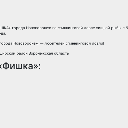
ИШКА» города Нововоронеж по спиннинговой ловле хищной рыбы с б
ода.
и города Нововоронеж — любителеи спиннинговой ловли!
аширский район Воронежская область
 «Фишка»: