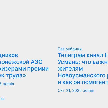
Без рубрики
дников
Телеграм канал 
ронежской АЭС
Усмань: что важн
ризерами премии
жителям
ек труда»
Новоусманского 
и как он помогае
5
admin
Окт 21, 2025
admin