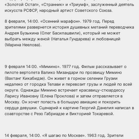
«Золотой Остап», «Странник» и «Триумф», заслуженный деятель
искусств РСФСР, народный артист Советского Союза.
8 февраля, 14:00. «Осенний марафон». 1979 год. Перед
зрителями развернется история душевных метаний переводчика
Андрея Бузыкина (Олег Басилашвили), который не может
выбрать между женой (Наталья Гундарева) и любовницей
(Марина Неелова).
9 февраля 14:00. «Мимино». 1977 год. Фильм рассказывает о
пилоте вертолета Валико Мизандари по прозвищу Мимино
(Вахтанг Кикабидзе). Он живет в горном селении Грузии
недалеко от городка Телави и перевозит грузы и людей по всей
округе. Однажды Мимино встречает красавицу-стюардессу
Ларису Ивановну (Елена Проклова) и затем отправляется в
Москву. Он хочет попасть в большую авиацию и покорить
сердце девушки. Сценарий к картине Георгий Данелия написал в
соавторстве с Резо Габриадзе и Викторией Токаревой.
14 февраля, 14:00. «Я шагаю по Москве». 1963 год. Зрители