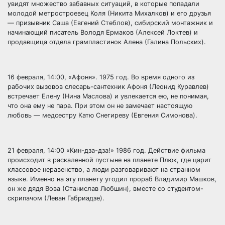
увидят множество забавных ситуаций, в которые попадали
молодой метростроевец Коля (Никита Михалков) и его друзья
— призывник Саша (Евгений Стеблов), сибирский монтажник и
начинающий писатель Володя Ермаков (Алексей Локтев) и
продавщица отдела грампластинок Алена (Галина Польских).
16 февраля, 14:00, «Афоня». 1975 год. Во время одного из
рабочих вызовов слесарь-сантехник Афоня (Леонид Куравлев)
встречает Елену (Нина Маслова) и увлекается ею, не понимая,
что она ему не пара. При этом он не замечает настоящую
любовь — медсестру Катю Снегиреву (Евгения Симонова).
21 февраля, 14:00 «Кин-дза-дза!» 1986 год. Действие фильма
происходит в раскаленной пустыне на планете Плюк, где царит
классовое неравенство, а люди разговаривают на странном
языке. Именно на эту планету угодил прораб Владимир Машков,
он же дядя Вова (Станислав Любшин), вместе со студентом-
скрипачом (Леван Габриадзе).