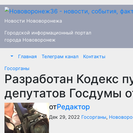
Перейти
к
содержимому
Новости Нововоронежа
Городской информационный портал
города Нововоронеж
Главная
Телеграм канал
Контакты
Госорганы
Разработан Кодекс п
депутатов Госдумы о
от
Редактор
Дек 29, 2022
Госорганы
,
Нововоро