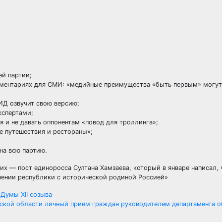
ей партии;
омментариях для СМИ: «медийные преимущества «быть первым» могут
ИД озвучит свою версию;
кспертами;
ся и не давать оппонентам «повод для троллинга»;
е путешествия и рестораны»;
 на всю партию.
х — пост единоросса Султана Хамзаева, который в январе написал, 
нении республики с исторической родиной Россией»
 Думы XII созыва
жской области личный прием граждан руководителем департамента о