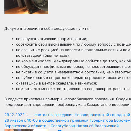
Документ включил в себя следующие пункты:
не нарушать этические нормы партии;
соотносить свои высказывания по любому вопросу с позици
не спешить с реакцией на новости в социальных сетях и к
констатацией «был не прав»;
не комментировать международные события до того, как М
не обсуждать профильные вопросы, не посоветовавшись с э
не писать в соцсети в неадекватном состоянии, не материть
не публиковать в соцсетях «предметы роскоши, экзотически
оказавшись в центре скандала, извиниться;
помнить, что мнение, составленное о вас, распространяется
В кодексе приведены примеры неподобающего поведения. Среди ни
поддерживает «проведения референдума в Казахстане о воссоеди
Навигация
29.12.2022 г. — состоится заседание Нововоронежской городской
26 января с 10-00 в общественной приемной губернатора Вороне
по
Воронежской области – Салогубовоц Натальей Валерьевной