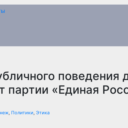
убличного поведения 
т партии «Единая Рос
неж
,
Политики
,
Этика