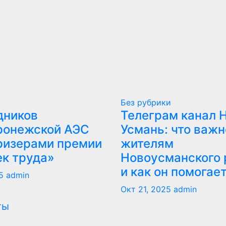
Без рубрики
дников
Телеграм канал 
ронежской АЭС
Усмань: что важн
ризерами премии
жителям
ек труда»
Новоусманского 
и как он помогае
5
admin
Окт 21, 2025
admin