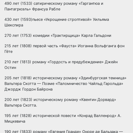
490 лет (1533) сатирическому роману «Гаргантюа и
Пантагрюэль» Франсуа Рабле
430 лет (1593)пьесе «Укрощение строптивой» Уильяма
Шекспира
270 лет (1753) комедии «Трактирщица» Карла Гальдони
215 лет (1808) первой часть «Фауста» Иоганна Вольфганга фон
Гёте
210 лет (1813) роману «Гордость и предубеждение» Джейн
Остин
205 лет (1818) историческому роману «Эдинбургская темница»
Вальтера Скотта — Поэме «Паломничество Чайльд Гарольда»
Джордж Гордон Байрона
200 лет (1823) историческому роману «Квентин Дорвард»
Вальтера Скотта.
195 лет (1828) исторической повести «Конрад Валленрод» А.
Мицкевича
190 лет (1833) роману «Евгения Гранде» Оноре де Бальзака —