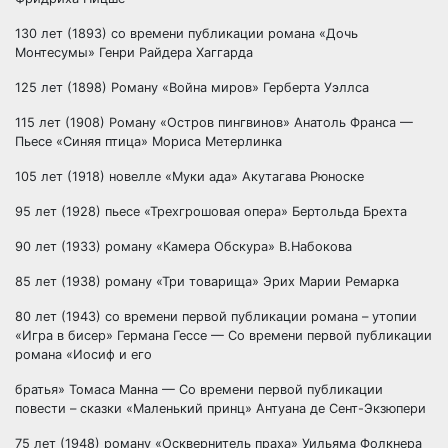
130 лет (1893) со времени публикации романа «Дочь
Монтесумы» Генри Райдера Хаггарда
125 лет (1898) Роману «Война миров» Герберта Уэллса
115 лет (1908) Роману «Остров пингвинов» Анатоль Франса —
Пьесе «Синяя птица» Мориса Метерлинка
105 лет (1918) новелле «Муки ада» Акутагава Рюноске
95 лет (1928) пьесе «Трехгрошовая опера» Бертольда Брехта
90 лет (1933) роману «Камера Обскура» В.Набокова
85 лет (1938) роману «Три товарища» Эрих Марии Ремарка
80 лет (1943) со времени первой публикации романа – утопии
«Игра в бисер» Германа Гессе — Со времени первой публикации
романа «Иосиф и его
братья» Томаса Манна — Со времени первой публикации
повести – сказки «Маленький принц» Антуана де Сент-Экзюпери
75 лет (1948) роману «Осквернитель праха» Уильяма Фолкнера