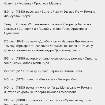
Новелле «Мозаика» Проспера Мериме
180 лет (1843) рассказу «Золотой жук» Эдгара По — Роману
«Консуэло» Жорж
Санд — Роману «Утраченные иллюзии» Оноре де Бальзака —
Сказкам «Соловей» и «Гадкий утенок» Ганса Христиана
Андерсена
175 лет (1848) роману «Домби и сын» Чарльза Диккенса —
Роману «Ярмарка тщеславия» Уильяма Теккерея — Роману
«Дама с камелиями» Александра Дюма-младшего
165 лет (1858) историко-приключенческому роману «Оцеола,
вождь семинолов» Майн Рида
150 лет (1873) роману «Чрево Парижа» Эмиля Золя
145 лет (1878) повести «Без семьи» Гектора Мало
140 лет (1883) роману «Жизнь» Ги де Мопассана — Роману
«Остров сокровищ»Роберта Льюиса Стивенсона
135 лет (1888) сборнику коротких эссе «Сумерки идолов»
Фридриха Ницше