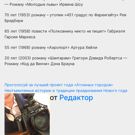
— Роману «Молодые львы» Ирвина Шоу
70 лет (1953) роману – утопии «451 градус по Фаренгейту» Рея
Бредбери
65 лет (1958) повести «Полковнику никто не пишет» Габриэля
Гарсии Маркеса
55 лет (1968) роману «Аэропорт» Артура Хейли
20 лет (2003) роману «Шантарам» Грегори Дэвида Робертса —
Роману «Код да Винчи» Дэна Брауна
Навигация
Проголосуй за лучший проект года «Атомных городов»
Неотъемлемые истории и традиции празднования Нового года
по
от
Редактор
записям