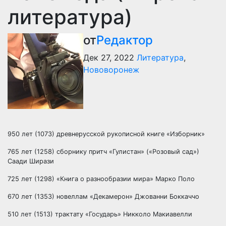
литература)
от
Редактор
Дек 27, 2022
Литература
,
Нововоронеж
950 лет (1073) древнерусской рукописной книге «Изборник»
765 лет (1258) сборнику притч «Гулистан» («Розовый сад»)
Саади Ширази
725 лет (1298) «Книга о разнообразии мира» Марко Поло
670 лет (1353) новеллам «Декамерон» Джованни Боккаччо
510 лет (1513) трактату «Государь» Никколо Макиавелли