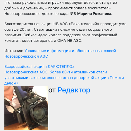
что наши рукодельные игрушки порадуют деток и станут их
добрыми друзьями», – прокомментировала воспитатель
Нововоронежского детского сада №8
Марина Романова
.
Благотворительная акция НВ АЭС «Елка желаний» проходит уже
больше 20 лет. Старт акции положил отдел социального
развития. Сейчас идею коллег поддерживают профсоюзный
комитет, совет ветеранов и ОМА НВ АЭС.
Источник:
Управление информации и общественных связей
Нововоронежской АЭС
Навигация
Всероссийская акция «ДАРЮТЕПЛО»
Нововоронежская АЭС: более 80-ти атомщиков стали
по
участниками заключительного этапа донорской акции «Помоги
делом»
записям
от
Редактор