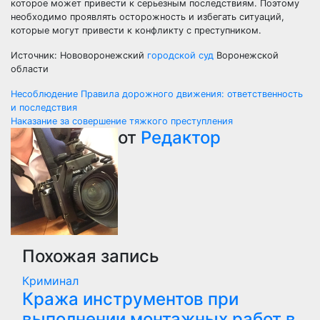
которое может привести к серьезным последствиям. Поэтому
необходимо проявлять осторожность и избегать ситуаций,
которые могут привести к конфликту с преступником.
Источник: Нововоронежский
городской суд
Воронежской
области
Навигация
Несоблюдение Правила дорожного движения: ответственность
и последствия
по
Наказание за совершение тяжкого преступления
от
Редактор
записям
Похожая запись
Криминал
Кража инструментов при
выполнении монтажных работ в